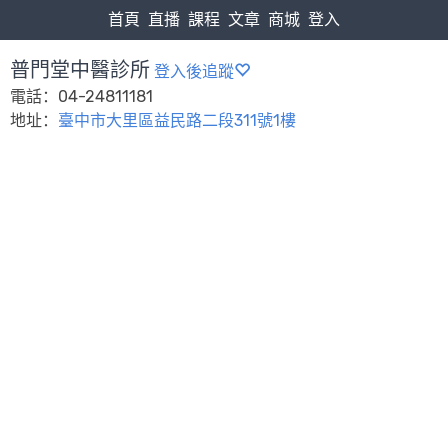
首頁
直播
課程
文章
商城
登入
普門堂中醫診所
登入後追蹤
電話：04-24811181
地址：
臺中市大里區益民路二段311號1樓