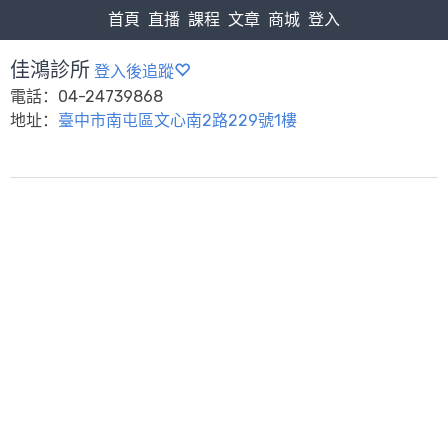
首頁
直播
課程
文章
商城
登入
佳鴻診所
登入後追蹤
電話：04-24739868
地址：
臺中市南屯區文心南2路229號1樓