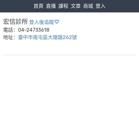
首頁
直播
課程
文章
商城
登入
宏信診所
登入後追蹤
電話：04-24733618
地址：
臺中巿南屯區大墩路262號