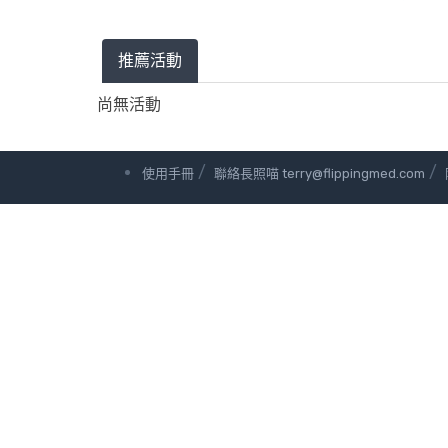
推薦活動
尚無活動
/
/
使用手冊
聯絡長照喵 terry@flippingmed.com