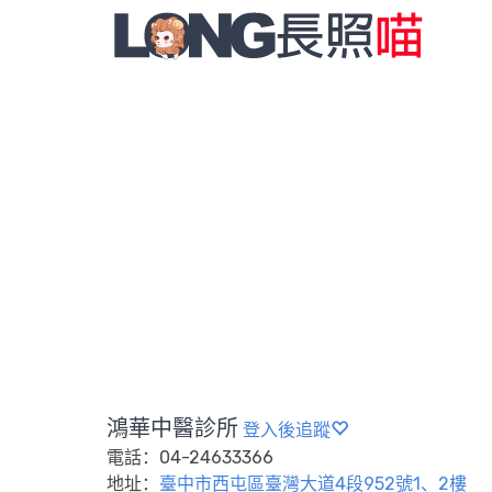
鴻華中醫診所
登入後追蹤
電話：04-24633366
地址：
臺中市西屯區臺灣大道4段952號1、2樓