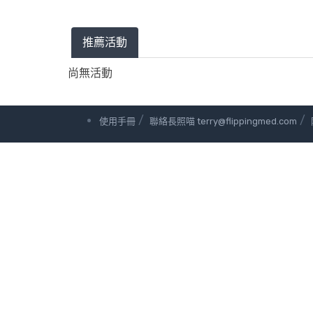
推薦活動
尚無活動
/
/
使用手冊
聯絡長照喵 terry@flippingmed.com