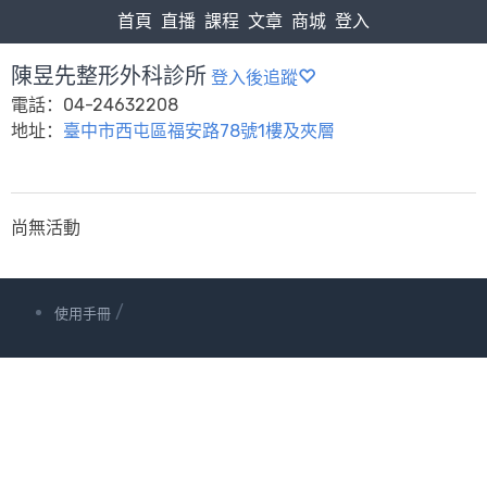
首頁
直播
課程
文章
商城
登入
陳昱先整形外科診所
登入後追蹤
電話：04-24632208
地址：
臺中市西屯區福安路78號1樓及夾層
尚無活動
/
使用手冊