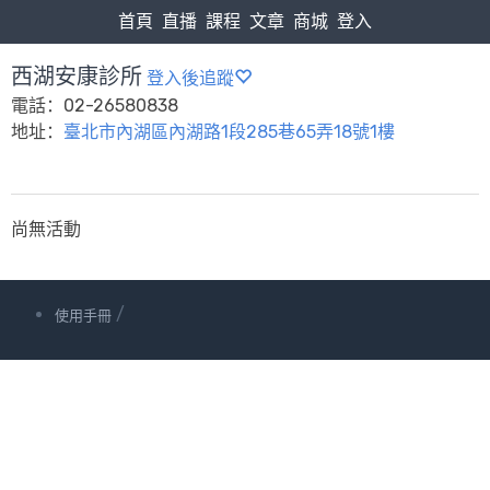
首頁
直播
課程
文章
商城
登入
西湖安康診所
登入後追蹤
電話：02-26580838
地址：
臺北市內湖區內湖路1段285巷65弄18號1樓
尚無活動
/
使用手冊