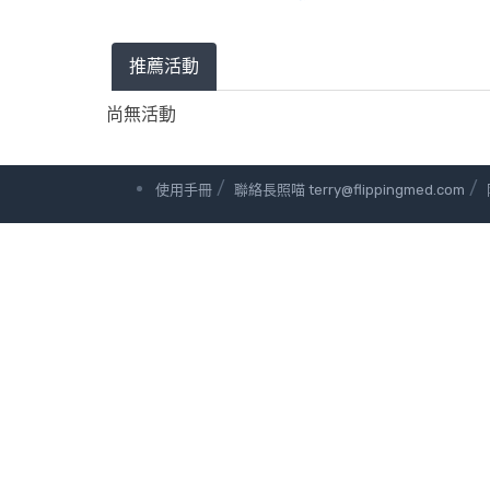
推薦活動
尚無活動
/
/
使用手冊
聯絡長照喵 terry@flippingmed.com