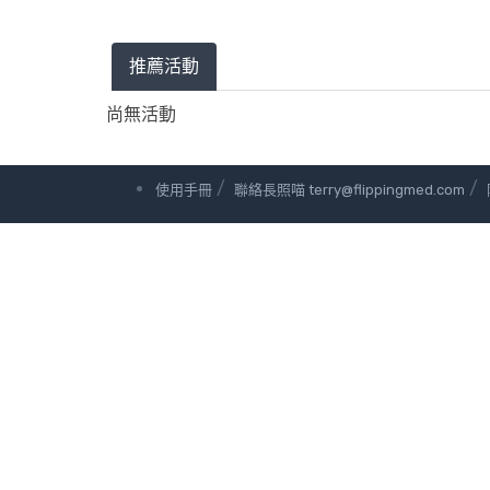
推薦活動
尚無活動
/
/
使用手冊
聯絡長照喵 terry@flippingmed.com