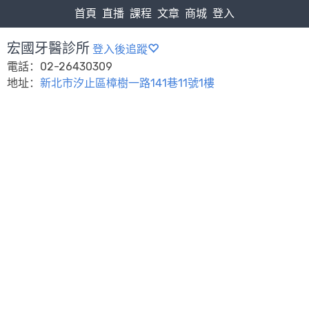
首頁
直播
課程
文章
商城
登入
宏國牙醫診所
登入後追蹤
電話：02-26430309
地址：
新北市汐止區樟樹一路141巷11號1樓