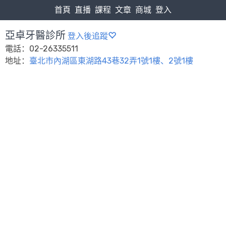
首頁
直播
課程
文章
商城
登入
亞卓牙醫診所
登入後追蹤
電話：02-26335511
地址：
臺北市內湖區東湖路43巷32弄1號1樓、2號1樓