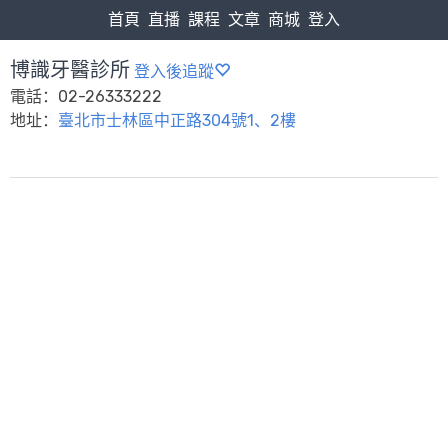
首頁
直播
課程
文章
商城
登入
博識牙醫診所
登入後追蹤
電話：02-26333222
地址：
臺北市士林區中正路304號1、2樓