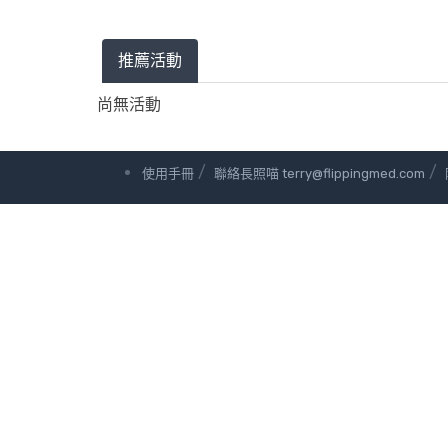
推薦活動
尚無活動
/
/
使用手冊
聯絡長照喵 terry@flippingmed.com