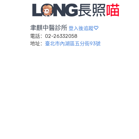
聿麒中醫診所
登入後追蹤
電話：02-26332058
地址：
臺北市內湖區五分街93號