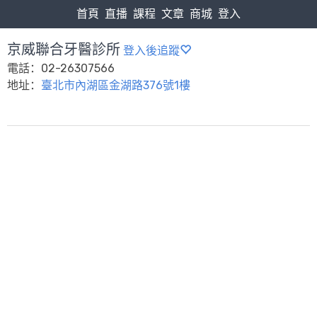
首頁
直播
課程
文章
商城
登入
京威聯合牙醫診所
登入後追蹤
電話：02-26307566
地址：
臺北市內湖區金湖路376號1樓