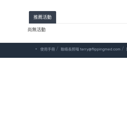
推薦活動
尚無活動
/
/
使用手冊
聯絡長照喵 terry@flippingmed.com