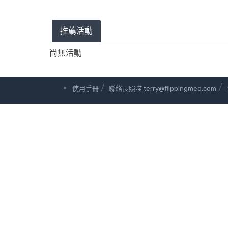
推薦活動
尚無活動
/
/
使用手冊
聯絡長照喵 terry@flippingmed.com