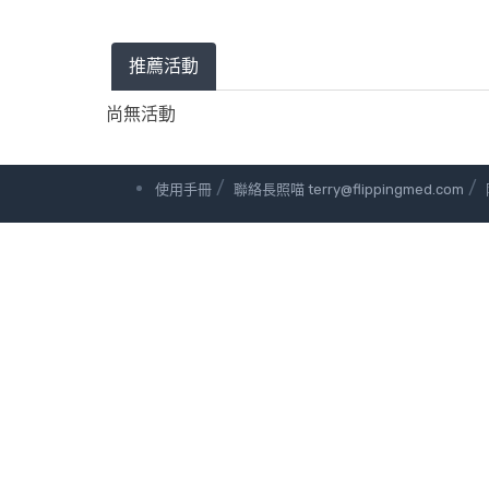
推薦活動
尚無活動
/
/
使用手冊
聯絡長照喵 terry@flippingmed.com