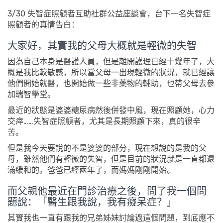
3/30 失智症照顧者互助社群公益座談會，台下一名失智症
照顧者的真情告白：
大家好，其實我的父母大概就是輕微的失智
因為自己本身是醫護人員，但是離開護理已經十幾年了，大
概是我比較敏感，所以當父母一出現輕微的狀況，就已經讓
他們開始就醫，也開始做一些非藥物的輔助，也帶父母去參
加瑞智學堂。
最近的狀態是婆婆糖尿病然後併發中風，現在照顧她，心力
交瘁……失智症照顧者，尤其是長期照顧下來，真的很辛
苦。
但是我今天要說的不是婆婆的部分，現在想說的是我的父
母，雖然他們有輕微的失智，但是目前的狀況就是一直都還
滿緩和的。爸爸已經兩年了，而媽媽剛剛開始。
而父親他最近在門診治療之後，問了我一個問
題說：「醫生跟我說，我有癡呆症？」
其實我也一直有跟我的兄弟姊妹討論過這個問題，到底應不