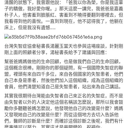
清醒的狀態下，我曾跟他說：「爸我以你為榮，你是我這輩
子的驕傲，我好愛你喔。」那天這麼一講完，我爸爸是嘉義
朴子人，他害羞到臉脹紅、害羞到不曉得要翻到哪裡去，但
我看得到他的喜悅。一直到到現在，他不認得我了，他躺在
床上，但是我沒有遺憾……
台灣失智症協會秘書長湯麗玉當天也參與這場座談，針對剛
剛上面的照顧者分享，湯秘書長給予了建議與回應：
幫爸爸媽媽做他的生命回顧，也是做我們自己的生命回顧，
這個概念很棒。剛剛你的那個疑問，有一個國際失智症的聯
盟，裡頭有來自四千多位，來自各個國家的失智患者，他們
自己本身是患者，然後他們加入這個組織，成為這個組織的
會員，他們清楚知道自己是失智患者，站出來為自己講話。
其實我很期待台灣能由失智者自己來正名的失智症，而不是
由失智者以外的人決定他這個名稱該怎麼說，那所以我會鼓
勵你多聽聽爸媽怎麼說，他發現他自己的改變是什麼？媽媽
又發現她自己的改變是什麼？而從這個地方去切入告訴他
們，醫師的診斷是什麼？而確診這個診斷之後呢，我們有什
麼事情可以努力，其實這才是最關鍵的，祝福你。