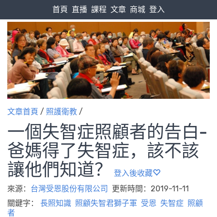
首頁
直播
課程
文章
商城
登入
文章首頁
/
照護衛教
/
一個失智症照顧者的告白-
爸媽得了失智症，該不該
讓他們知道？
登入後收藏
來源：
台灣受恩股份有限公司
更新時間：2019-11-11
關鍵字：
長照知識
照顧失智君獅子軍
受恩
失智症
照顧
者