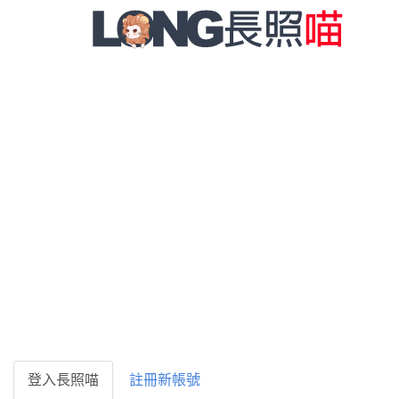
登入長照喵
註冊新帳號