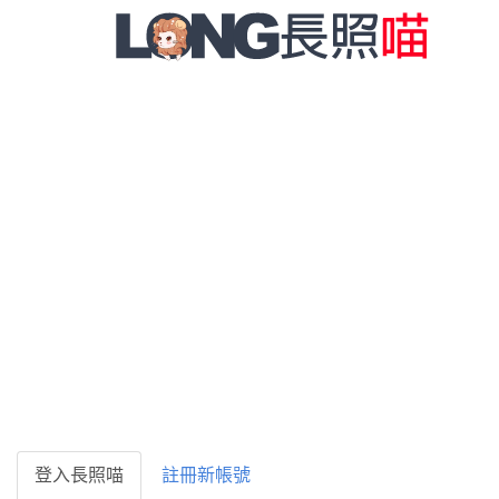
登入長照喵
註冊新帳號