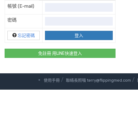
帳號 (E-mail)
密碼
忘記密碼
免註冊 用LINE快速登入
/
/
使用手冊
聯絡長照喵 terry@flippingmed.com