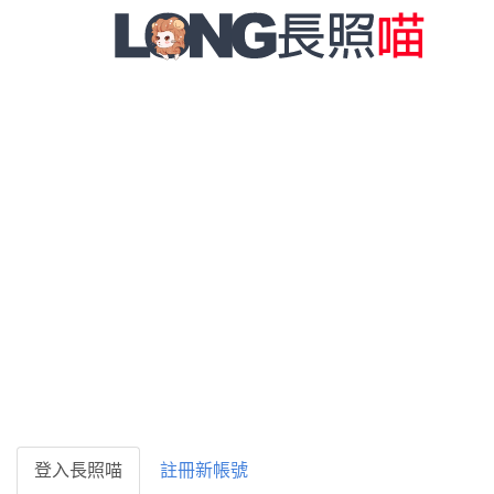
登入長照喵
註冊新帳號