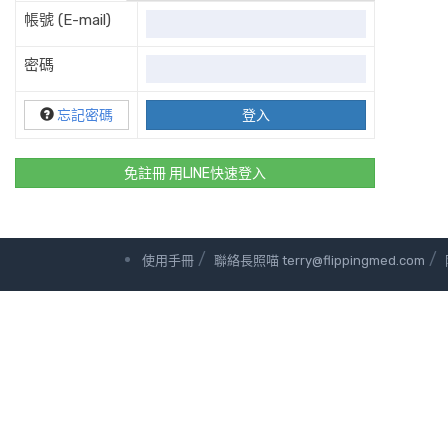
帳號 (E-mail)
密碼
忘記密碼
免註冊 用LINE快速登入
/
/
使用手冊
聯絡長照喵 terry@flippingmed.com